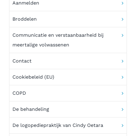
Aanmelden
Vacature – Logopedie praktijk Oetara zoekt een
logopedist!
Broddelen
Ons team
Communicatie en verstaanbaarheid bij
meertalige volwassenen
Partners
Contact
Aanmelden
Cookiebeleid (EU)
COPD
De behandeling
De logopediepraktijk van Cindy Oetara