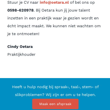
Stuur je CV naar
info@oetara.nl
of bel ons op
0598-620978
. Bij Oetara kun jij jouw talent
inzetten in een praktijk waar je gezien wordt en
écht impact maakt. We kunnen niet wachten om
je te ontmoeten!
Cindy Oetara
Praktijkhouder
Heeft u hulp nodig bij spraak-, taal-, stem- of
slikproblemen? Wij zijn er om u te helpen.
Maak een afspraak