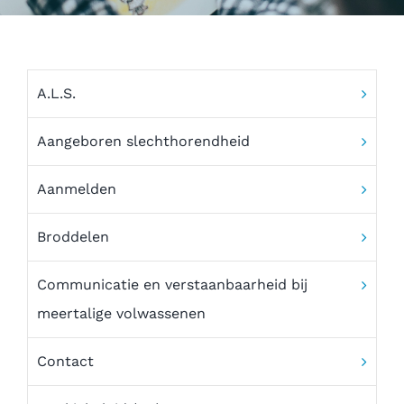
Vacature – Logopedie praktijk Oetara zoekt een
logopedist!
A.L.S.
Ons team
Aangeboren slechthorendheid
Partners
Aanmelden
Aanmelden
Broddelen
Communicatie en verstaanbaarheid bij
meertalige volwassenen
Contact