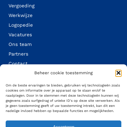
Vergoeding
Werkwijze
Logopedie
Vacatures
Ons team
Partners
Contact
Beheer cookie toestemming
Om de beste ervaringen te bieden, gebruiken wij technologieën zoals
cookies om informatie over je apparaat op te slaan en/of te
raadplegen. Door in te stemmen met deze technologieën kunnen wij
gegevens zoals surfgedrag of unieke ID's op deze site verwerken. Als
je geen toestemming geeft of uw toestemming intrekt, kan dit een
nadelige invloed hebben op bepaalde functies en mogelijkheden.
Accepteren